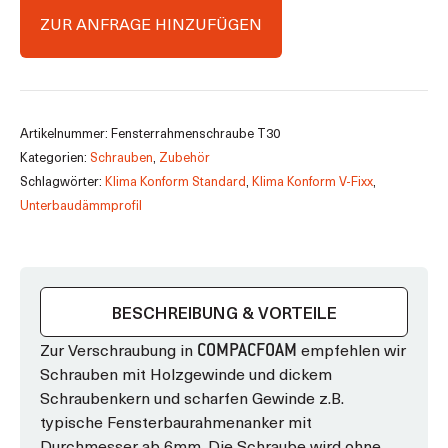
7,5
ZUR ANFRAGE HINZUFÜGEN
Menge
Artikelnummer:
Fensterrahmenschraube T30
Kategorien:
Schrauben
,
Zubehör
Schlagwörter:
Klima Konform Standard
,
Klima Konform V-Fixx
,
Unterbaudämmprofil
BESCHREIBUNG & VORTEILE
Zur Verschraubung in
empfehlen wir
COMPACFOAM
Schrauben mit Holzgewinde und dickem
Schraubenkern und scharfen Gewinde z.B.
typische Fensterbaurahmenanker mit
Durchmesser ab 6mm. Die Schraube wird ohne