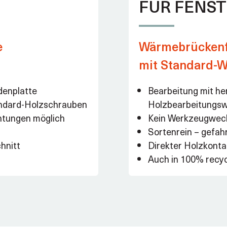
FÜR FENS
e
Wärmebrückenfr
mit Standard-
denplatte
Bearbeitung mit h
andard-Holzschrauben
Holzbearbeitungs
htungen möglich
Kein Werkzeugwech
Sortenrein – gefah
hnitt
Direkter Holzkonta
Auch in 100% recyc