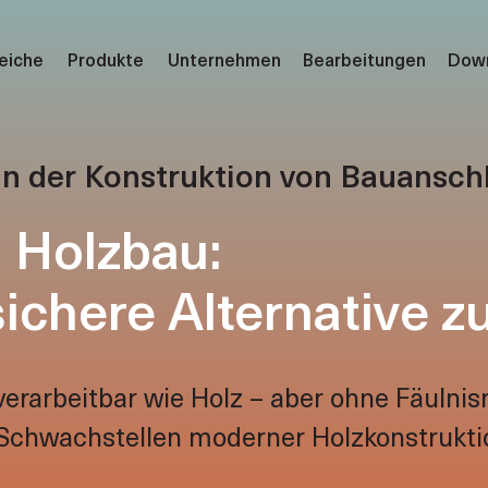
eiche
Produkte
Unternehmen
Bearbeitungen
Dow
andmontage (Klima Konform)
00
 in der Konstruktion von Bauansch
erbaudämmprofil
25
eschiebe Unterbau
50
 Holzbau:
terbankanschluss
00
üllungen (Kern)
00
ichere Alternative z
terkantel
00
co200
arbeitbar wie Holz – aber ohne Fäulnisri
n Schwachstellen moderner Holzkonstrukti