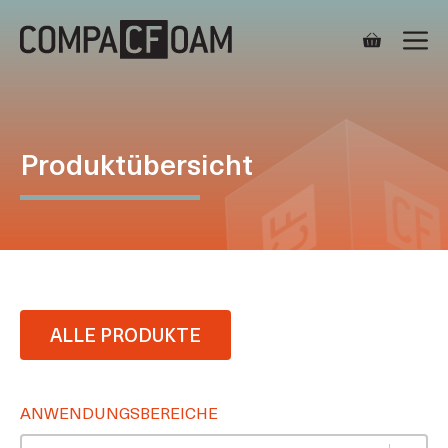
Zum
M
Inhalt
springen
Produktübersicht
ALLE PRODUKTE
ANWENDUNGSBEREICHE
Anwendungsbereiche
Select content