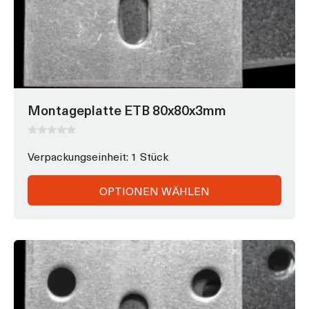
Montageplatte ETB 80x80x3mm
0
v
Verpackungseinheit: 1 Stück
o
n
5
OPTIONEN WÄHLEN