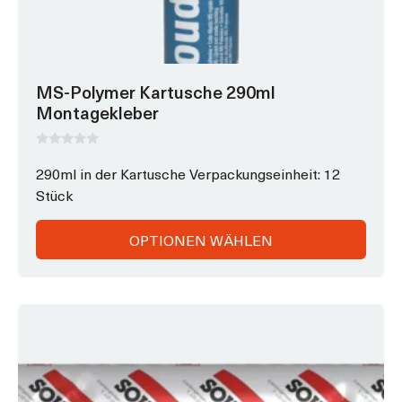
MS-Polymer Kartusche 290ml
Montagekleber
0
v
290ml in der Kartusche Verpackungseinheit: 12
o
Stück
n
5
OPTIONEN WÄHLEN