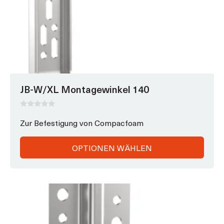
mehrere
Varianten
auf.
Die
Optionen
können
auf
JB-W/XL Montagewinkel 140
der
Produktseite
gewählt
0
v
Zur Befestigung von Compacfoam
werden
o
n
5
OPTIONEN WÄHLEN