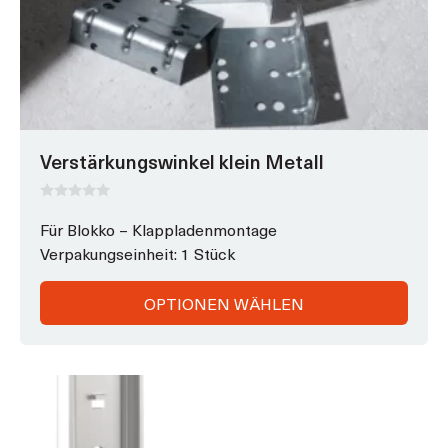
Verstärkungswinkel klein Metall
0
v
Für Blokko – Klappladenmontage
o
Verpakungseinheit: 1 Stück
n
5
OPTIONEN WÄHLEN
Dieses
Produkt
weist