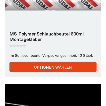
MS-Polymer Schlauchbeutel 600ml
Montagekleber
0
v
Im Schlauchbeutel Verpackungseinheit: 12 Stück
o
n
5
OPTIONEN WÄHLEN
Dieses
Produkt
weist
mehrere