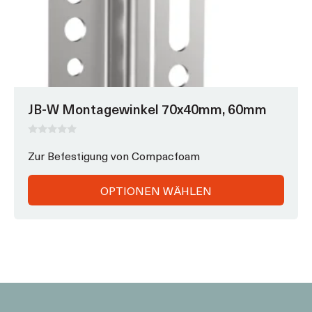
JB-W Montagewinkel 70x40mm, 60mm
0
v
Zur Befestigung von Compacfoam
o
n
5
OPTIONEN WÄHLEN