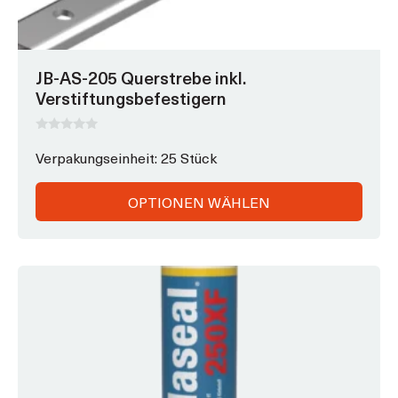
JB-AS-205 Querstrebe inkl.
Verstiftungsbefestigern
0
v
Verpakungseinheit: 25 Stück
o
n
5
OPTIONEN WÄHLEN