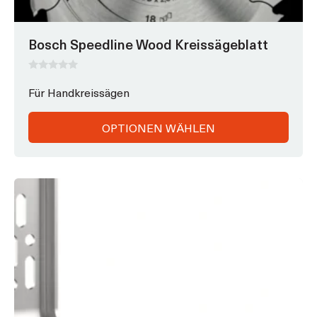
können
auf
Bosch Speedline Wood Kreissägeblatt
der
Produktseite
gewählt
0
v
Für Handkreissägen
werden
o
n
5
OPTIONEN WÄHLEN