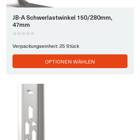
JB-A Schwerlastwinkel 150/280mm,
47mm
0
v
Verpackungseinheit: 25 Stück
o
n
5
OPTIONEN WÄHLEN