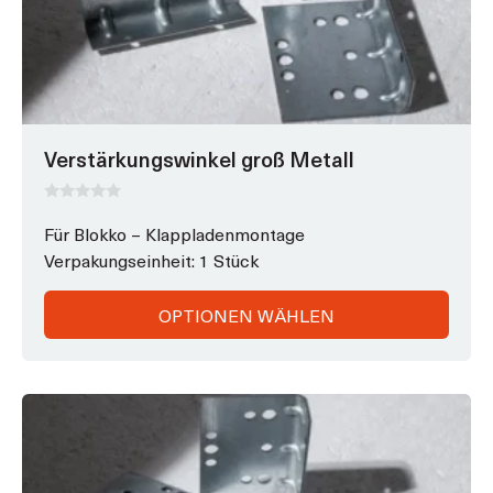
Verstärkungswinkel groß Metall
0
v
Für Blokko – Klappladenmontage
o
Verpakungseinheit: 1 Stück
n
5
OPTIONEN WÄHLEN