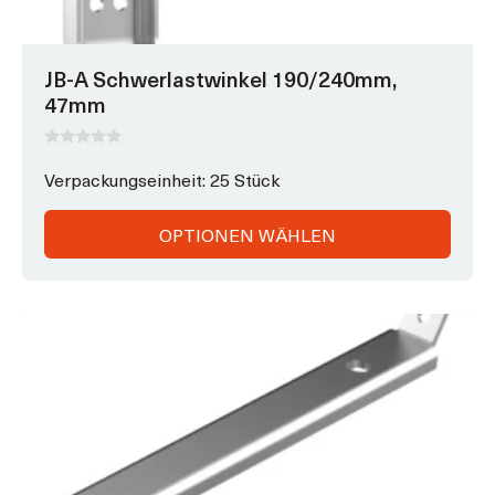
JB-A Schwerlastwinkel 190/240mm,
47mm
0
v
Verpackungseinheit: 25 Stück
o
n
5
OPTIONEN WÄHLEN