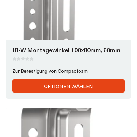
JB-W Montagewinkel 100x80mm, 60mm
0
v
Zur Befestigung von Compacfoam
o
n
5
OPTIONEN WÄHLEN