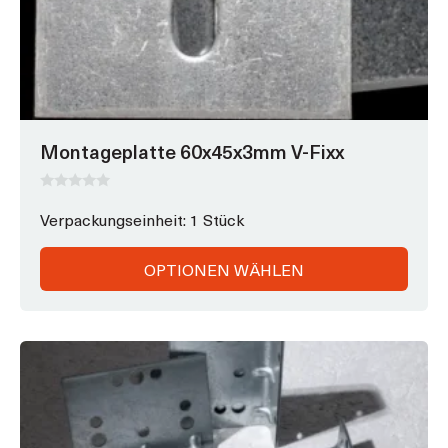
Montageplatte 60x45x3mm V-Fixx
0
v
Verpackungseinheit: 1 Stück
o
n
5
OPTIONEN WÄHLEN