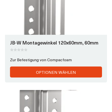
JB-W Montagewinkel 120x60mm, 60mm
0
v
Zur Befestigung von Compacfoam
o
n
5
OPTIONEN WÄHLEN