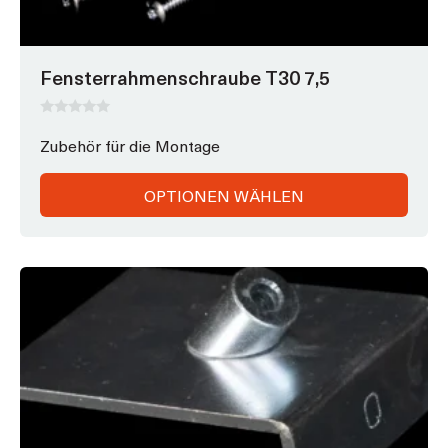
Optionen
können
auf
Fensterrahmenschraube T30 7,5
der
Produktseite
gewählt
0
v
Zubehör für die Montage
werden
o
n
5
OPTIONEN WÄHLEN