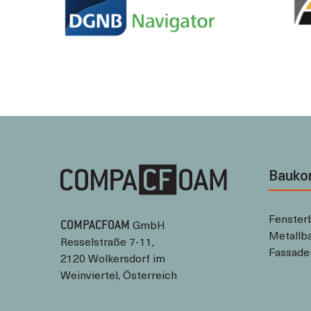
Bauko
Fenster
GmbH
COMPACFOAM
Metallb
Resselstraße 7-11,
Fassade
2120 Wolkersdorf im
Weinviertel, Österreich