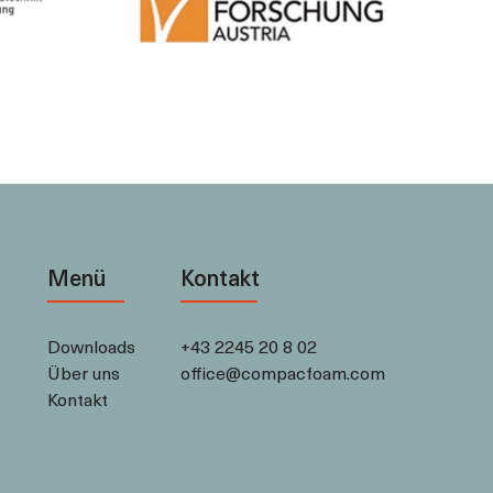
u
Menü
Kontakt
Downloads
+43 2245 20 8 02
Über uns
office@compacfoam.com
Kontakt