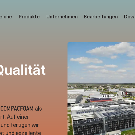
eiche
Produkte
Unternehmen
Bearbeitungen
Dow
andmontage (Klima Konform)
00
erbaudämmprofil
25
eschiebe Unterbau
50
ualität
terbankanschluss
00
üllungen (Kern)
00
terkantel
00
co200
h
als
COMPACFOAM
t. Auf einer
und fertigen wir
tät und exzellente