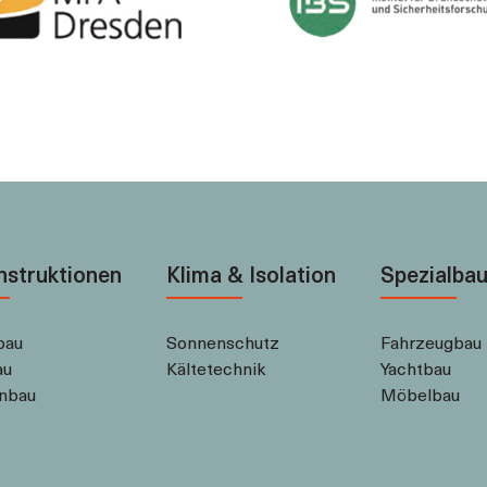
nstruktionen
Klima & Isolation
Spezialba
bau
Sonnenschutz
Fahrzeugbau
au
Kältetechnik
Yachtbau
nbau
Möbelbau