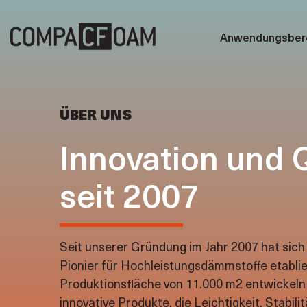
Zum
Inhalt
Anwendungsber
springen
Fensterbau
Materialklassen
Vorw
CF1
ÜBER UNS
Unt
CF1
Metallbau
Lieferformen
Heb
CF1
Innovation und Q
Fens
CF2
Holzbau
Anwendungen
Türf
CF3
seit 2007
Sonnenschutz
Zubehör
Fens
CF4
CFe
Kältetechnik
ALLE PRODUKTE
Fahrzeugbau
Seit unserer Gründung im Jahr 2007 hat sic
Pionier für Hochleistungsdämmstoffe etablier
Fassadenbau
Produktionsfläche von 11.000 m2 entwickeln 
innovative Produkte, die Leichtigkeit, Stabili
Yachtbau