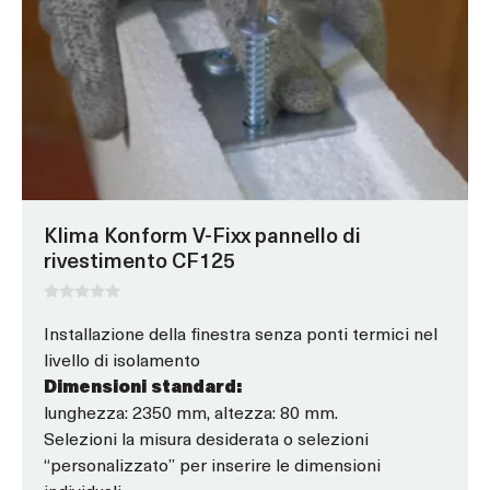
ha
più
varianti.
Le
opzioni
possono
essere
scelte
Klima Konform V-Fixx pannello di
nella
rivestimento CF125
pagina
del
prodotto
0
s
Installazione della finestra senza ponti termici nel
u
livello di isolamento
5
Dimensioni standard:
lunghezza: 2350 mm, altezza: 80 mm.
Selezioni la misura desiderata o selezioni
“personalizzato” per inserire le dimensioni