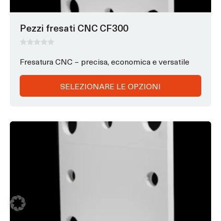
nella
pagina
Pezzi fresati CNC CF300
del
prodotto
0
s
Fresatura CNC – precisa, economica e versatile
u
5
SELEZIONARE LE OPZIONI
Questo
prodotto
ha
opzioni
che
possono
essere
scelte