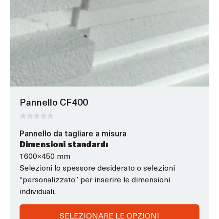
ha
opzioni
che
possono
essere
scelte
nella
pagina
Pannello CF400
del
prodotto
0
Pannello da tagliare a misura
s
u
Dimensioni standard:
5
1600×450 mm
Selezioni lo spessore desiderato o selezioni
“personalizzato” per inserire le dimensioni
individuali.
SELEZIONARE LE OPZIONI