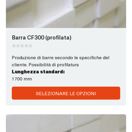
possono
essere
scelte
nella
pagina
Barra CF300 (profilata)
del
prodotto
0
s
Produzione di barre secondo le specifiche del
u
cliente. Possibilità di profilatura
5
Lunghezza standard:
1700 mm
SELEZIONARE LE OPZIONI
Questo
prodotto
ha