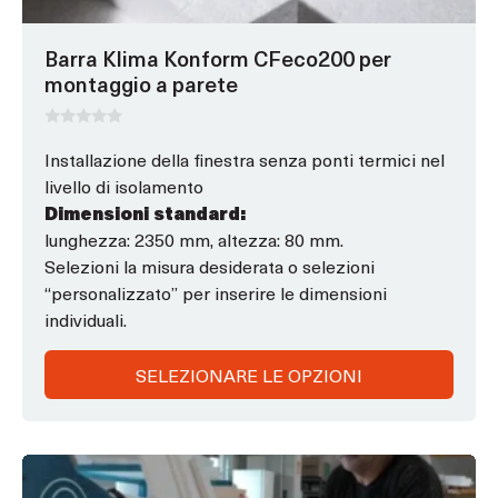
nella
pagina
Barra Klima Konform CFeco200 per
del
montaggio a parete
prodotto
0
s
Installazione della finestra senza ponti termici nel
u
livello di isolamento
5
Dimensioni standard:
lunghezza: 2350 mm, altezza: 80 mm.
Selezioni la misura desiderata o selezioni
“personalizzato” per inserire le dimensioni
individuali.
SELEZIONARE LE OPZIONI
Questo
prodotto