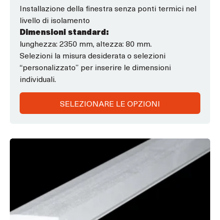
s
Installazione della finestra senza ponti termici nel
u
livello di isolamento
5
Dimensioni standard:
lunghezza: 2350 mm, altezza: 80 mm.
Selezioni la misura desiderata o selezioni
“personalizzato” per inserire le dimensioni
individuali.
SELEZIONARE LE OPZIONI
Questo
prodotto
ha
opzioni
che
possono
essere