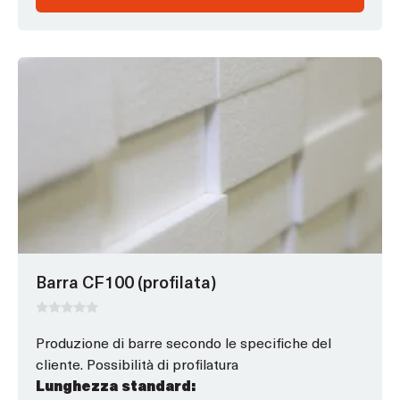
Questo
prodotto
ha
opzioni
che
possono
essere
scelte
nella
pagina
Barra CF100 (profilata)
del
prodotto
0
s
Produzione di barre secondo le specifiche del
u
cliente. Possibilità di profilatura
5
Lunghezza standard: