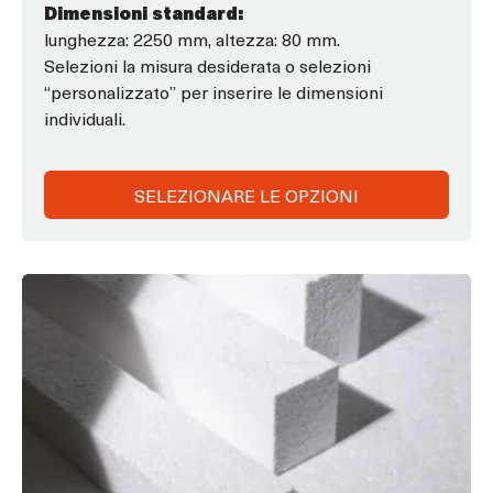
Dimensioni standard:
lunghezza: 2250 mm, altezza: 80 mm.
Selezioni la misura desiderata o selezioni
“personalizzato” per inserire le dimensioni
individuali.
SELEZIONARE LE OPZIONI
Questo
prodotto
ha
opzioni
che
possono
essere
scelte