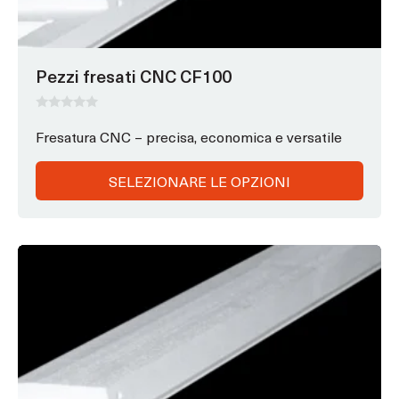
scelte
nella
pagina
Pezzi fresati CNC CF100
del
prodotto
0
s
Fresatura CNC – precisa, economica e versatile
u
5
SELEZIONARE LE OPZIONI
Questo
prodotto
ha
opzioni
che
possono
essere