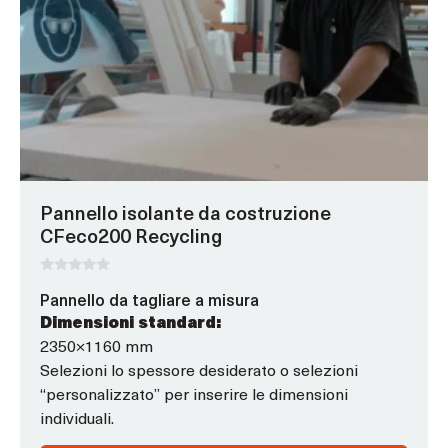
ha
opzioni
che
possono
essere
scelte
nella
pagina
Pannello isolante da costruzione
del
CFeco200 Recycling
prodotto
0
Pannello da tagliare a misura
s
u
Dimensioni standard:
5
2350×1160 mm
Selezioni lo spessore desiderato o selezioni
“personalizzato” per inserire le dimensioni
individuali.