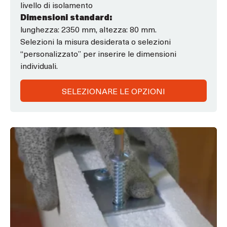
livello di isolamento
5
Dimensioni standard:
lunghezza: 2350 mm, altezza: 80 mm.
Selezioni la misura desiderata o selezioni
“personalizzato” per inserire le dimensioni
individuali.
SELEZIONARE LE OPZIONI
Questo
prodotto
ha
opzioni
che
possono
essere
scelte