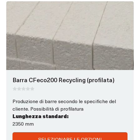
Questo
prodotto
ha
opzioni
che
possono
essere
scelte
nella
pagina
Barra CFeco200 Recycling (profilata)
del
prodotto
0
s
Produzione di barre secondo le specifiche del
u
cliente. Possibilità di profilatura
5
Lunghezza standard:
2350 mm
SELEZIONARE LE OPZIONI