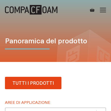
Vai
M
al
contenuto
Panoramica del prodotto
TUTTI I PRODOTTI
AREE DI APPLICAZIONE
Areas of application
Select content