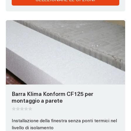
Questo
prodotto
ha
opzioni
che
possono
essere
scelte
nella
pagina
Barra Klima Konform CF125 per
del
montaggio a parete
prodotto
0
s
Installazione della finestra senza ponti termici nel
u
livello di isolamento
5