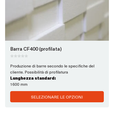
opzioni
che
possono
essere
scelte
nella
pagina
Barra CF400 (profilata)
del
prodotto
0
s
Produzione di barre secondo le specifiche del
u
cliente. Possibilità di profilatura
5
Lunghezza standard:
1600 mm
SELEZIONARE LE OPZIONI