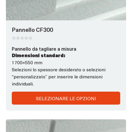
essere
scelte
nella
pagina
Pannello CF300
del
prodotto
0
Pannello da tagliare a misura
s
u
Dimensioni standard:
5
1700×550 mm
Selezioni lo spessore desiderato o selezioni
“personalizzato” per inserire le dimensioni
individuali.
SELEZIONARE LE OPZIONI
Questo
prodotto