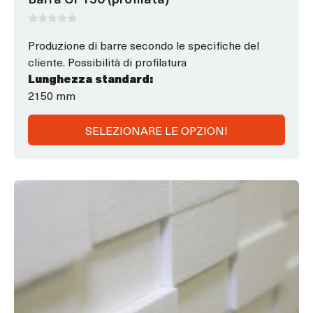
prodotto
0
s
Produzione di barre secondo le specifiche del
u
cliente. Possibilità di profilatura
5
Lunghezza standard:
2150 mm
SELEZIONARE LE OPZIONI
Questo
prodotto
ha
opzioni
che
possono
essere
scelte