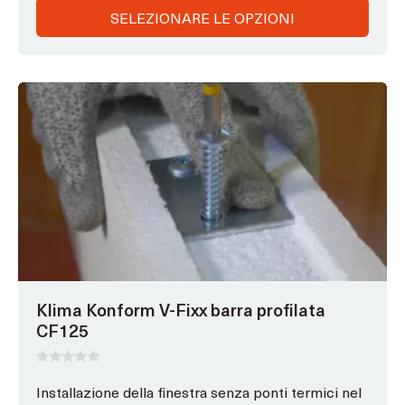
SELEZIONARE LE OPZIONI
Questo
prodotto
ha
opzioni
che
possono
essere
scelte
nella
pagina
Klima Konform V-Fixx barra profilata
del
CF125
prodotto
0
s
Installazione della finestra senza ponti termici nel
u