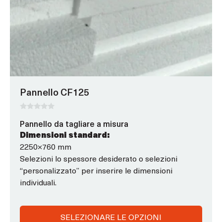
opzioni
che
possono
essere
scelte
nella
pagina
Pannello CF125
del
prodotto
0
Pannello da tagliare a misura
s
u
Dimensioni standard:
5
2250×760 mm
Selezioni lo spessore desiderato o selezioni
“personalizzato” per inserire le dimensioni
individuali.
SELEZIONARE LE OPZIONI