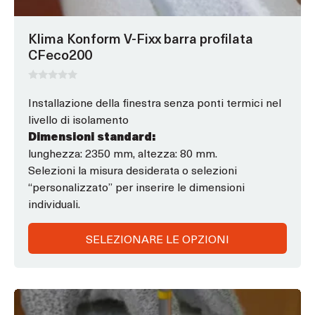
nella
pagina
Klima Konform V-Fixx barra profilata
del
CFeco200
prodotto
0
s
Installazione della finestra senza ponti termici nel
u
livello di isolamento
5
Dimensioni standard:
lunghezza: 2350 mm, altezza: 80 mm.
Selezioni la misura desiderata o selezioni
“personalizzato” per inserire le dimensioni
individuali.
SELEZIONARE LE OPZIONI
Questo
prodotto