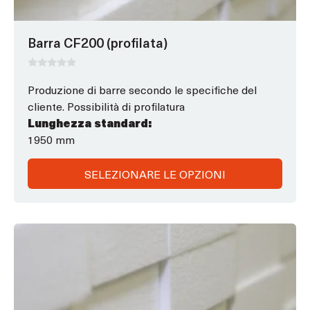
nella
pagina
Barra CF200 (profilata)
del
prodotto
0
s
Produzione di barre secondo le specifiche del
u
cliente. Possibilità di profilatura
5
Lunghezza standard:
1950 mm
SELEZIONARE LE OPZIONI
Questo
prodotto
ha
opzioni
che