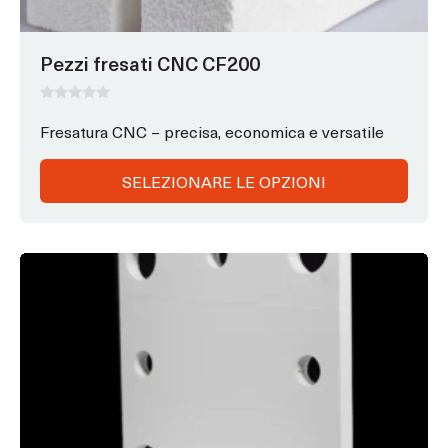
nella
pagina
Pezzi fresati CNC CF200
del
prodotto
0
s
Fresatura CNC – precisa, economica e versatile
u
5
SELEZIONARE LE OPZIONI
Questo
prodotto
ha
opzioni
che
possono
essere
scelte