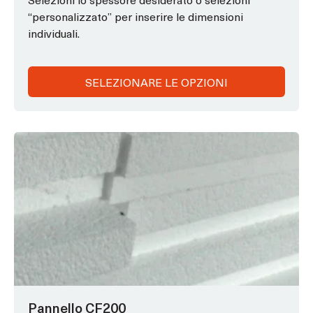
“personalizzato” per inserire le dimensioni
individuali.
SELEZIONARE LE OPZIONI
Questo
prodotto
ha
opzioni
che
possono
essere
scelte
nella
pagina
Pannello CF200
del