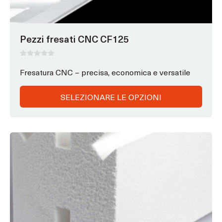
scelte
nella
pagina
Pezzi fresati CNC CF125
del
prodotto
0
s
Fresatura CNC – precisa, economica e versatile
u
5
SELEZIONARE LE OPZIONI
Questo
prodotto
ha
opzioni
che
possono
essere
scelte