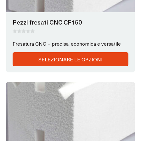
nella
pagina
Pezzi fresati CNC CF150
del
prodotto
0
s
Fresatura CNC – precisa, economica e versatile
u
5
SELEZIONARE LE OPZIONI
Questo
prodotto
ha
opzioni
che
possono
essere
scelte