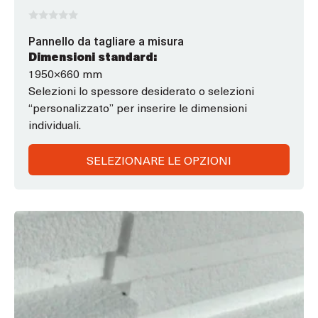
prodotto
0
Pannello da tagliare a misura
s
u
Dimensioni standard:
5
1950×660 mm
Selezioni lo spessore desiderato o selezioni
“personalizzato” per inserire le dimensioni
individuali.
SELEZIONARE LE OPZIONI
Questo
prodotto
ha
opzioni
che
possono