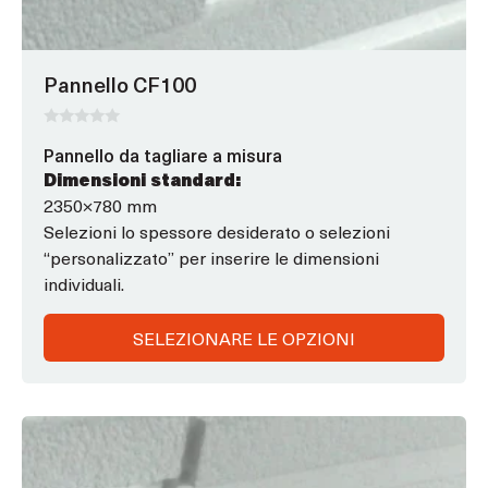
scelte
nella
pagina
Pannello CF100
del
prodotto
0
Pannello da tagliare a misura
s
u
Dimensioni standard:
5
2350×780 mm
Selezioni lo spessore desiderato o selezioni
“personalizzato” per inserire le dimensioni
individuali.
SELEZIONARE LE OPZIONI
Questo
prodotto
ha