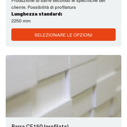
u
cliente. Possibilità di profilatura
5
Lunghezza standard:
2250 mm
SELEZIONARE LE OPZIONI
Questo
prodotto
ha
opzioni
che
possono
essere
scelte
nella
pagina
Barra CF150 (profilata)
del